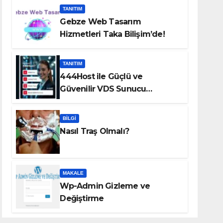
TANITIM
Gebze Web Tasarım
Hizmetleri Taka Bilişim’de!
TANITIM
444Host ile Güçlü ve
Güvenilir VDS Sunucu
Çözümleri
BILGI
Nasıl Traş Olmalı?
MAKALE
Wp-Admin Gizleme ve
Değiştirme