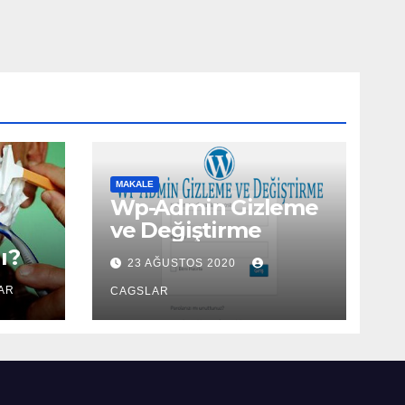
MAKALE
Wp-Admin Gizleme
ve Değiştirme
ı?
23 AĞUSTOS 2020
AR
CAGSLAR