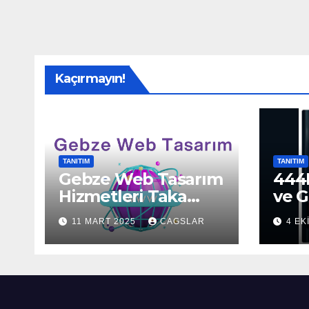
Kaçırmayın!
TANITIM
TANITIM
Gebze Web Tasarım
444H
Hizmetleri Taka
ve G
Bilişim’de!
Sun
11 MART 2025
CAGSLAR
4 EK