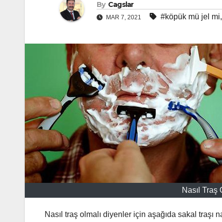
By
Cagslar
#köpük mü jel mi
MAR 7, 2021
Nasıl Traş 
Nasıl traş olmalı
diyenler için aşağıda sakal traşı na