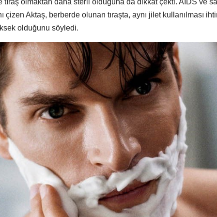
 tıraş olmaktan daha steril olduğuna da dikkat çekti. AIDS ve sar
nı çizen Aktaş, berberde olunan tıraşta, aynı jilet kullanılması iht
yüksek olduğunu söyledi.