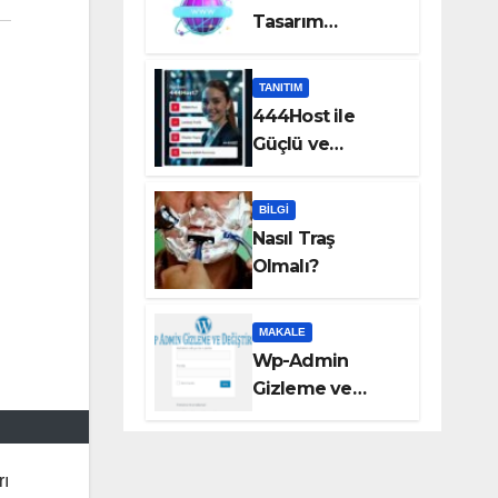
Tasarım
Hizmetleri Taka
Bilişim’de!
TANITIM
444Host ile
Güçlü ve
Güvenilir VDS
Sunucu
BILGI
Çözümleri
Nasıl Traş
Olmalı?
MAKALE
Wp-Admin
Gizleme ve
Değiştirme
rı