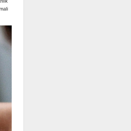
ılık
imali