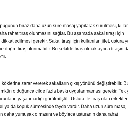
köpüğünün biraz daha uzun süre masaj yapılarak sürülmesi, kıllar
ha rahat tıraş olunmasını sağlar. Bu aşamada sakal tıraşı için
ikkat edilmesi gerekir. Sakal tıraşı için kullanılan jilet, ustura 
e doğru tıraş olunmalıdır. Bu şekilde tıraş olmak ayrıca tıraşın 
ır.
ıl köklerine zarar vererek sakalların çıkış yönünü değiştirebilir. B
 mümkün olduğunca cilde fazla baskı uygulanmaması gerekir. Tek 
orunların yaşanmadığı görülmüştür. Ustura ile tıraş olan erkekler
jel ya da köpük sürmesinde fayda vardır. Daha uzun süre masaj
arın daha yumuşak olmasını ve böylece usturanın daha rahat