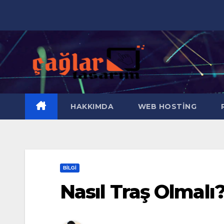
Skip
to
content
HAKKIMDA
WEB HOSTING
R
BILGI
Nasıl Traş Olmalı