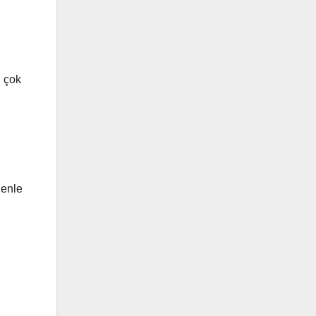
n çok
denle