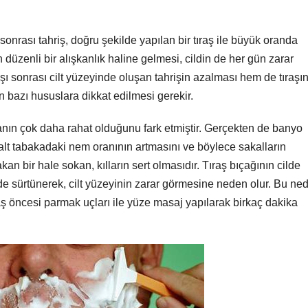
 sonrası tahriş, doğru şekilde yapılan bir tıraş ile büyük oranda
n düzenli bir alışkanlık haline gelmesi, cildin de her gün zarar
 sonrası cilt yüzeyinde oluşan tahrişin azalması hem de tıraşı
n bazı hususlara dikkat edilmesi gerekir.
anın çok daha rahat olduğunu fark etmiştir. Gerçekten de banyo
alt tabakadaki nem oranının artmasını ve böylece sakalların
an bir hale sokan, kılların sert olmasıdır. Tıraş bıçağının cilde
 cilde sürtünerek, cilt yüzeyinin zarar görmesine neden olur. Bu ne
ıraş öncesi parmak uçları ile yüze masaj yapılarak birkaç dakika