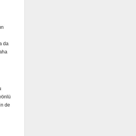
ın
ya da
daha
u
yönlü
in de