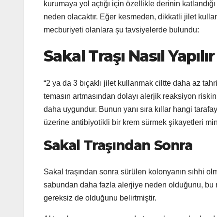
kurumaya yol açtığı için özellikle derinin katlandığ
neden olacaktır. Eğer kesmeden, dikkatli jilet kulla
mecburiyeti olanlara şu tavsiyelerde bulundu:
Sakal Traşı Nasıl Yapılı
“2 ya da 3 bıçaklı jilet kullanmak ciltte daha az tah
temasın artmasından dolayı alerjik reaksiyon riskini 
daha uygundur. Bunun yanı sıra kıllar hangi tarafays
üzerine antibiyotikli bir krem sürmek şikayetleri mi
Sakal Traşından Sonra
Sakal traşından sonra sürülen kolonyanın sıhhi olma
sabundan daha fazla alerjiye neden olduğunu, bu n
gereksiz de olduğunu belirtmiştir.