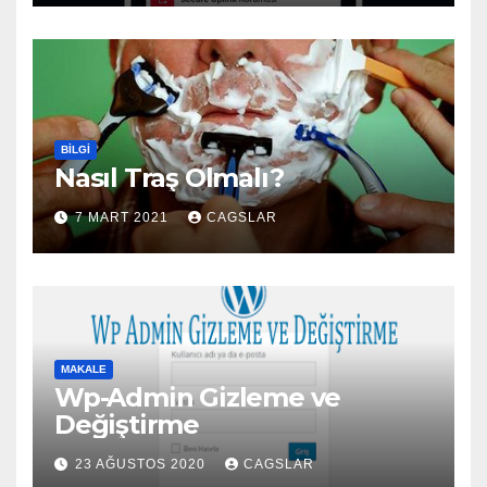
BILGI
Nasıl Traş Olmalı?
7 MART 2021
CAGSLAR
MAKALE
Wp-Admin Gizleme ve
Değiştirme
23 AĞUSTOS 2020
CAGSLAR