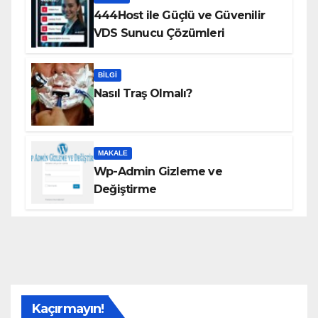
444Host ile Güçlü ve Güvenilir
VDS Sunucu Çözümleri
BILGI
Nasıl Traş Olmalı?
MAKALE
Wp-Admin Gizleme ve
Değiştirme
Kaçırmayın!