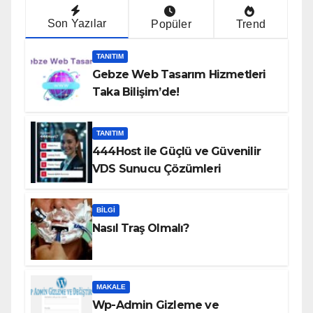
Son Yazılar
Popüler
Trend
TANITIM
Gebze Web Tasarım Hizmetleri
Taka Bilişim’de!
TANITIM
444Host ile Güçlü ve Güvenilir
VDS Sunucu Çözümleri
BILGI
Nasıl Traş Olmalı?
MAKALE
Wp-Admin Gizleme ve