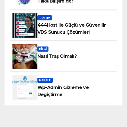
Taka Bilişim’de!
TANITIM
444Host ile Güçlü ve Güvenilir
VDS Sunucu Çözümleri
BILGI
Nasıl Traş Olmalı?
MAKALE
Wp-Admin Gizleme ve
Değiştirme