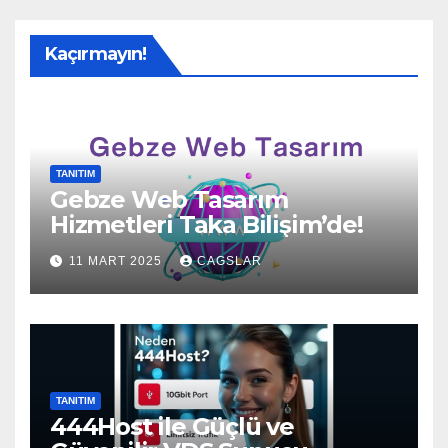
Kaçırmayın!
TANITIM
Gebze Web Tasarım
Hizmetleri Taka Bilişim’de!
11 MART 2025
CAGSLAR
TANITIM
444Host ile Güçlü ve