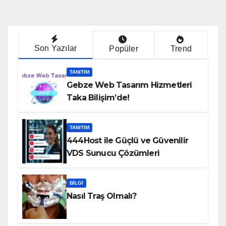
Son Yazılar
Popüler
Trend
TANITIM
Gebze Web Tasarım Hizmetleri
Taka Bilişim’de!
TANITIM
444Host ile Güçlü ve Güvenilir
VDS Sunucu Çözümleri
BILGI
Nasıl Traş Olmalı?