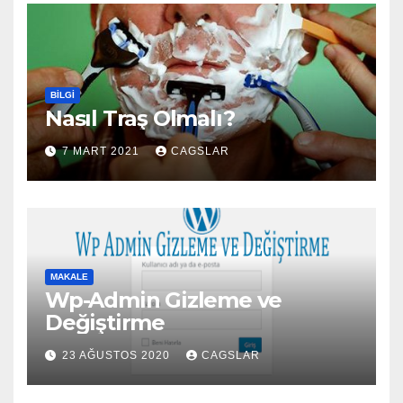
BILGI
Nasıl Traş Olmalı?
7 MART 2021
CAGSLAR
MAKALE
Wp-Admin Gizleme ve
Değiştirme
23 AĞUSTOS 2020
CAGSLAR