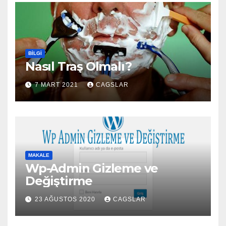
BILGI
Nasıl Traş Olmalı?
7 MART 2021
CAGSLAR
MAKALE
Wp-Admin Gizleme ve
Değiştirme
23 AĞUSTOS 2020
CAGSLAR