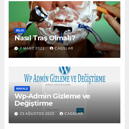
BILGI
Nasıl Traş Olmalı?
7 MART 2021
CAGSLAR
MAKALE
Wp-Admin Gizleme ve
Değiştirme
23 AĞUSTOS 2020
CAGSLAR