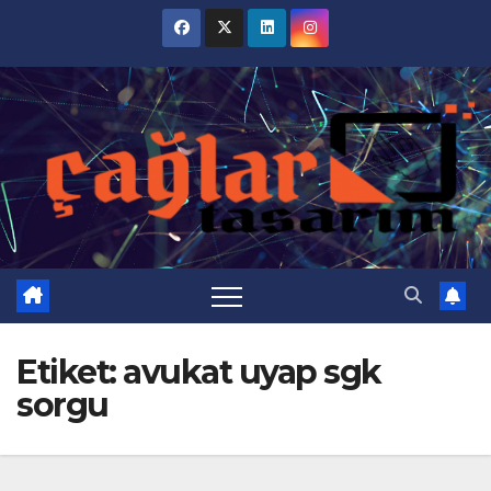
Skip
to
content
Etiket:
avukat uyap sgk
sorgu