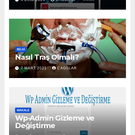
BILGI
Nasıl Traş Olmalı?
7 MART 2021
CAGSLAR
MAKALE
Wp-Admin Gizleme ve
Değiştirme