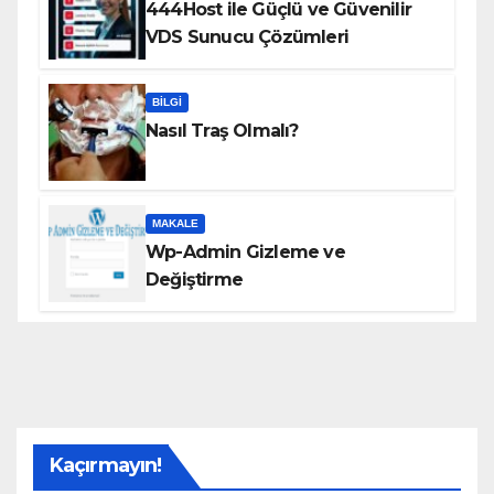
444Host ile Güçlü ve Güvenilir
VDS Sunucu Çözümleri
BILGI
Nasıl Traş Olmalı?
MAKALE
Wp-Admin Gizleme ve
Değiştirme
Kaçırmayın!