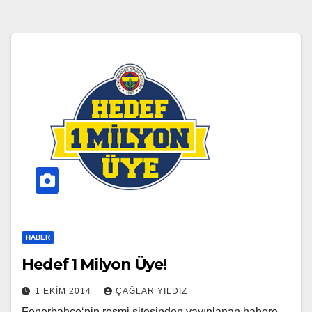
HABER
Hedef 1 Milyon Üye!
1 EKIM 2014
ÇAĞLAR YILDIZ
Fenerbahçe‘nin resmi sitesinden yayınlanan habere