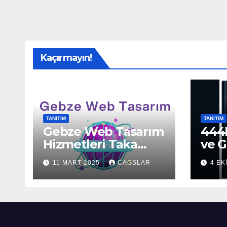
Kaçırmayın!
TANITIM
TANITIM
Gebze Web Tasarım
444H
Hizmetleri Taka
ve G
Bilişim’de!
Sun
11 MART 2025
CAGSLAR
4 EK