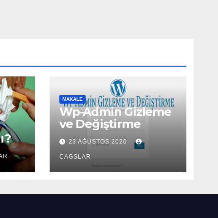
MAKALE
Wp-Admin Gizleme
ve Değiştirme
ı?
23 AĞUSTOS 2020
AR
CAGSLAR