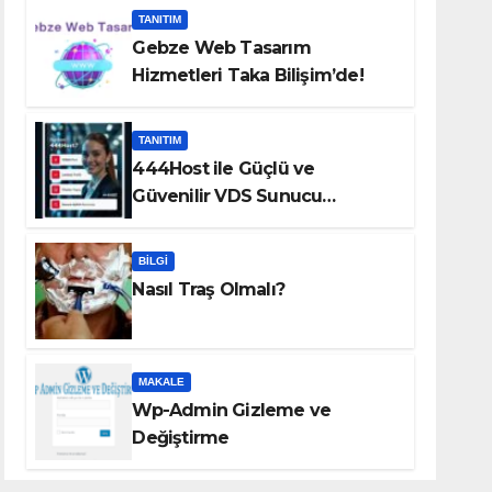
TANITIM
Gebze Web Tasarım
Hizmetleri Taka Bilişim’de!
TANITIM
444Host ile Güçlü ve
Güvenilir VDS Sunucu
Çözümleri
BILGI
Nasıl Traş Olmalı?
MAKALE
Wp-Admin Gizleme ve
Değiştirme