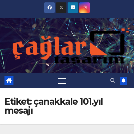
Skip
to
content
Etiket:
çanakkale 101.yıl
mesajı