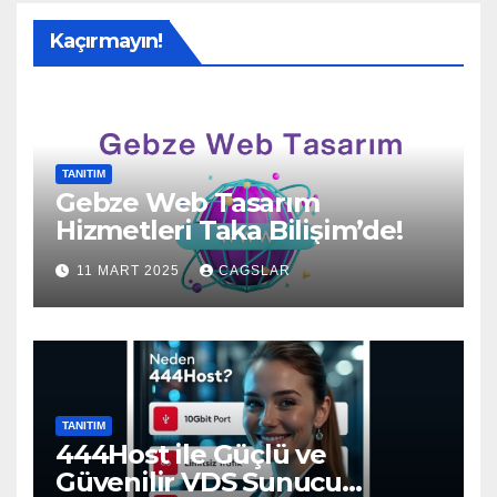
Kaçırmayın!
TANITIM
Gebze Web Tasarım
Hizmetleri Taka Bilişim’de!
11 MART 2025
CAGSLAR
TANITIM
444Host ile Güçlü ve
Güvenilir VDS Sunucu