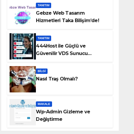
TANITIM
Gebze Web Tasarım
Hizmetleri Taka Bilişim’de!
TANITIM
444Host ile Güçlü ve
Güvenilir VDS Sunucu
Çözümleri
BILGI
Nasıl Traş Olmalı?
MAKALE
Wp-Admin Gizleme ve
Değiştirme