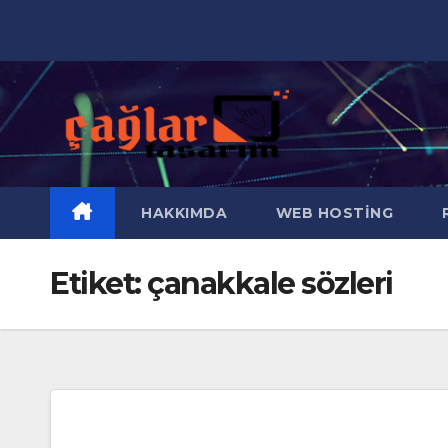
Skip
to
content
HAKKIMDA
WEB HOSTING
R
Etiket:
çanakkale sözleri