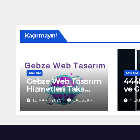
Kaçırmayın!
TANITIM
TANITIM
Gebze Web Tasarım
444H
Hizmetleri Taka
ve G
Bilişim’de!
Sun
11 MART 2025
CAGSLAR
4 EK