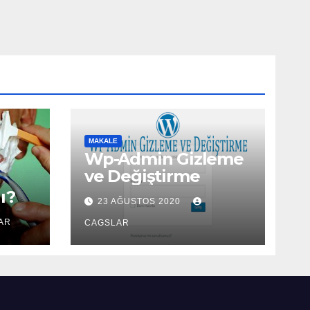
MAKALE
Wp-Admin Gizleme
ve Değiştirme
ı?
23 AĞUSTOS 2020
AR
CAGSLAR