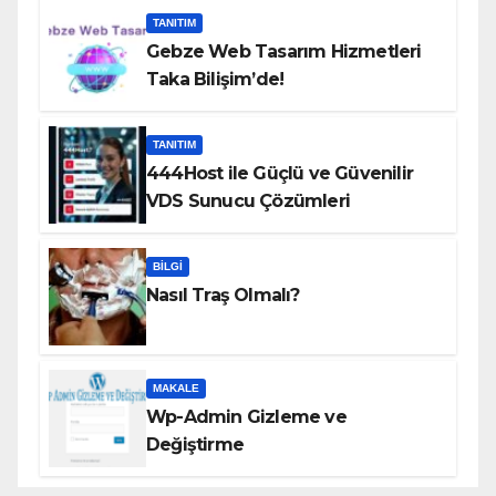
TANITIM
Gebze Web Tasarım Hizmetleri
Taka Bilişim’de!
TANITIM
444Host ile Güçlü ve Güvenilir
VDS Sunucu Çözümleri
BILGI
Nasıl Traş Olmalı?
MAKALE
Wp-Admin Gizleme ve
Değiştirme