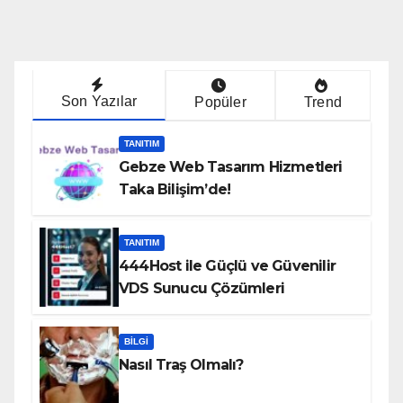
Son Yazılar
Popüler
Trend
TANITIM
Gebze Web Tasarım Hizmetleri
Taka Bilişim’de!
TANITIM
444Host ile Güçlü ve Güvenilir
VDS Sunucu Çözümleri
BILGI
Nasıl Traş Olmalı?