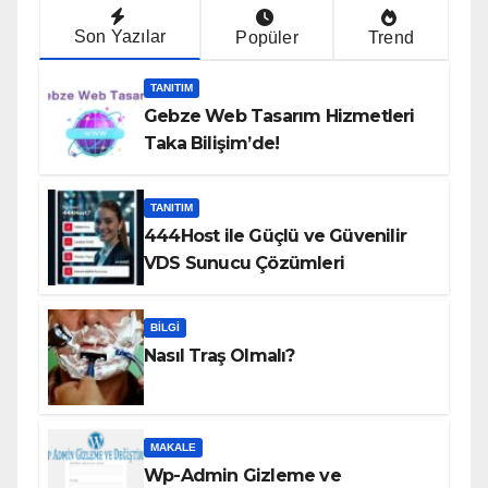
Son Yazılar
Popüler
Trend
TANITIM
Gebze Web Tasarım Hizmetleri
Taka Bilişim’de!
TANITIM
444Host ile Güçlü ve Güvenilir
VDS Sunucu Çözümleri
BILGI
Nasıl Traş Olmalı?
MAKALE
Wp-Admin Gizleme ve