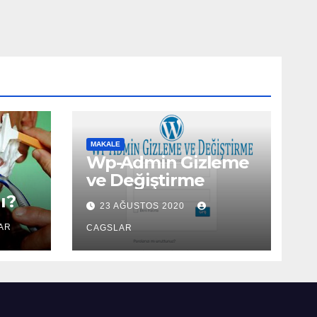
MAKALE
Wp-Admin Gizleme
ve Değiştirme
ı?
23 AĞUSTOS 2020
AR
CAGSLAR