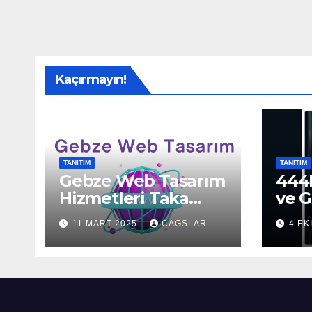
Kaçırmayın!
TANITIM
TANITIM
Gebze Web Tasarım
444H
Hizmetleri Taka
ve G
Bilişim’de!
Sun
11 MART 2025
CAGSLAR
4 EK