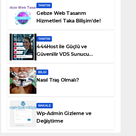
TANITIM
Gebze Web Tasarım
Hizmetleri Taka Bilişim’de!
TANITIM
444Host ile Güçlü ve
Güvenilir VDS Sunucu
Çözümleri
BILGI
Nasıl Traş Olmalı?
MAKALE
Wp-Admin Gizleme ve
Değiştirme