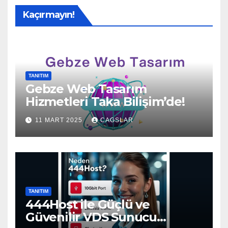
Kaçırmayın!
TANITIM
Gebze Web Tasarım
Hizmetleri Taka Bilişim’de!
11 MART 2025
CAGSLAR
TANITIM
444Host ile Güçlü ve
Güvenilir VDS Sunucu