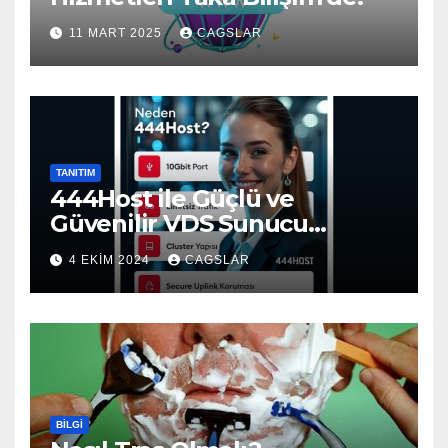
11 MART 2025
CAGSLAR
TANITIM
444Host ile Güçlü ve
Güvenilir VDS Sunucu
Çözümleri
4 EKIM 2024
CAGSLAR
BILGI