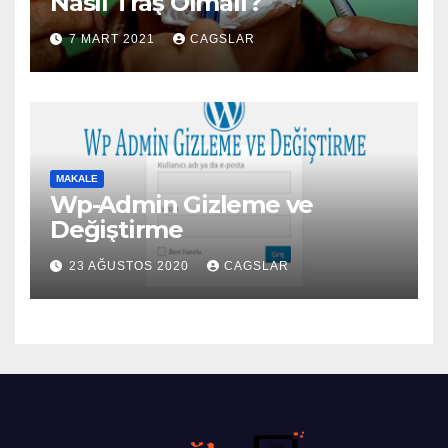
Nasıl Traş Olmalı?
7 MART 2021
CAGSLAR
MAKALE
Wp-Admin Gizleme ve
Değiştirme
23 AĞUSTOS 2020
CAGSLAR