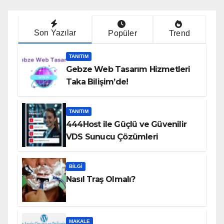
Son Yazılar
Popüler
Trend
TANITIM
Gebze Web Tasarım Hizmetleri
Taka Bilişim’de!
TANITIM
444Host ile Güçlü ve Güvenilir
VDS Sunucu Çözümleri
BILGI
Nasıl Traş Olmalı?
MAKALE