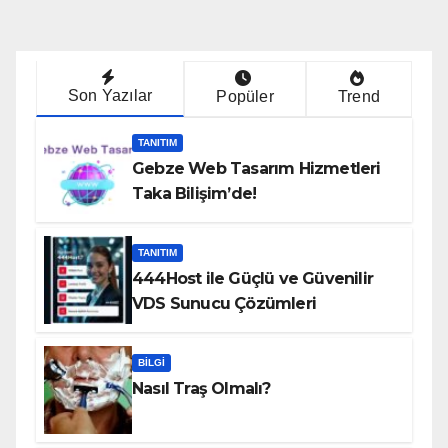
Son Yazılar
Popüler
Trend
TANITIM
Gebze Web Tasarım Hizmetleri
Taka Bilişim’de!
TANITIM
444Host ile Güçlü ve Güvenilir
VDS Sunucu Çözümleri
BILGI
Nasıl Traş Olmalı?