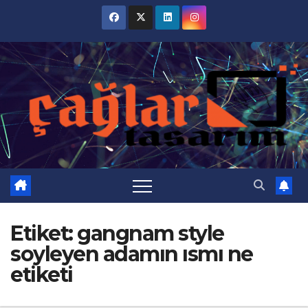
Skip
to
content
Etiket:
gangnam style
soyleyen adamın ısmı ne
etiketi