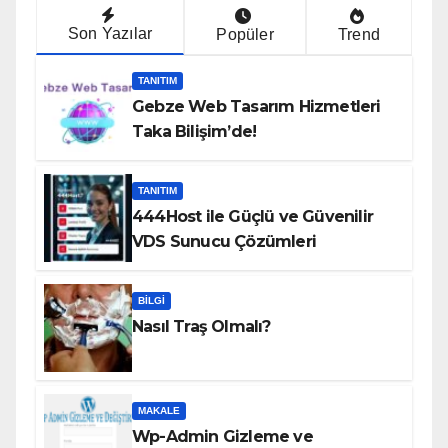
Son Yazılar
Popüler
Trend
TANITIM
Gebze Web Tasarım Hizmetleri
Taka Bilişim’de!
TANITIM
444Host ile Güçlü ve Güvenilir
VDS Sunucu Çözümleri
BILGI
Nasıl Traş Olmalı?
MAKALE
Wp-Admin Gizleme ve