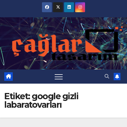
Skip
to
content
Etiket:
google gizli
labaratovarları