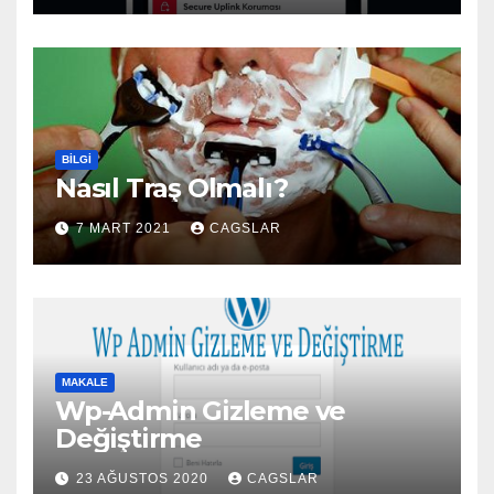
BILGI
Nasıl Traş Olmalı?
7 MART 2021
CAGSLAR
MAKALE
Wp-Admin Gizleme ve
Değiştirme
23 AĞUSTOS 2020
CAGSLAR