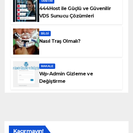
TANITIM
444Host ile Güçlü ve Güvenilir
VDS Sunucu Çözümleri
BILGI
Nasıl Traş Olmalı?
MAKALE
Wp-Admin Gizleme ve
Değiştirme
Kaçırmayın!