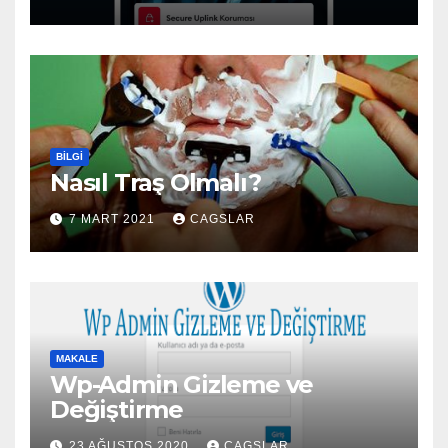
BILGI
Nasıl Traş Olmalı?
7 MART 2021
CAGSLAR
MAKALE
Wp-Admin Gizleme ve
Değiştirme
23 AĞUSTOS 2020
CAGSLAR