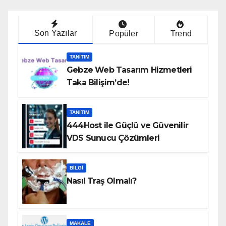
Son Yazılar
Popüler
Trend
TANITIM
Gebze Web Tasarım Hizmetleri
Taka Bilişim’de!
TANITIM
444Host ile Güçlü ve Güvenilir
VDS Sunucu Çözümleri
BILGI
Nasıl Traş Olmalı?
MAKALE