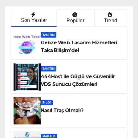
Son Yazılar
Popüler
Trend
TANITIM
Gebze Web Tasarım Hizmetleri
Taka Bilişim’de!
TANITIM
444Host ile Güçlü ve Güvenilir
VDS Sunucu Çözümleri
BILGI
Nasıl Traş Olmalı?
MAKALE