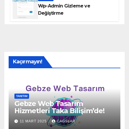
Wp-Admin Gizleme ve
Değiştirme
Kaçırmayın!
TANITIM
Gebze Web Tasarım
Hizmetleri Taka Bilişim’de!
11 MART 2025
CAGSLAR