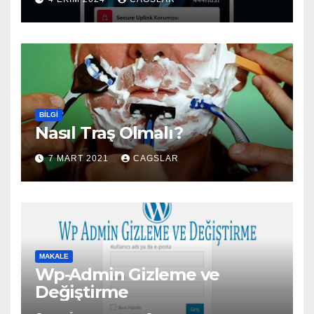
BILGI
Nasıl Traş Olmalı?
7 MART 2021
CAGSLAR
MAKALE
Wp-Admin Gizleme ve
Değiştirme