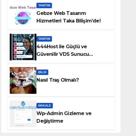
TANITIM
Gebze Web Tasarım
Hizmetleri Taka Bilişim’de!
TANITIM
444Host ile Güçlü ve
Güvenilir VDS Sunucu
Çözümleri
BILGI
Nasıl Traş Olmalı?
MAKALE
Wp-Admin Gizleme ve
Değiştirme