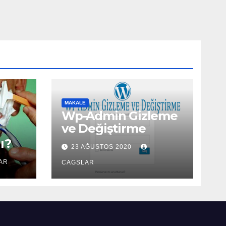
MAKALE
Wp-Admin Gizleme
ve Değiştirme
ı?
23 AĞUSTOS 2020
AR
CAGSLAR