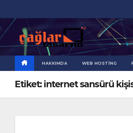
Skip
to
content
HAKKIMDA
WEB HOSTING
R
Etiket:
internet sansürü kişis