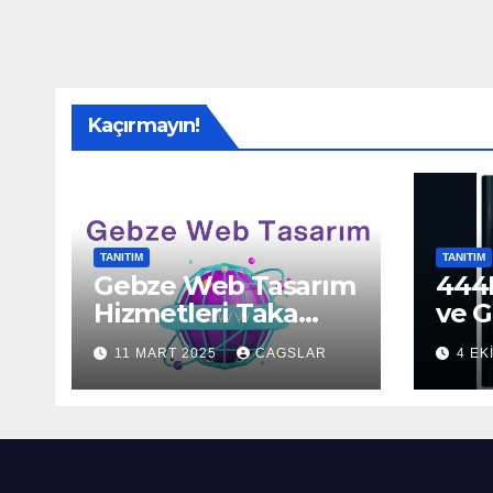
Kaçırmayın!
TANITIM
TANITIM
Gebze Web Tasarım
444H
Hizmetleri Taka
ve G
Bilişim’de!
Sun
11 MART 2025
CAGSLAR
4 EK