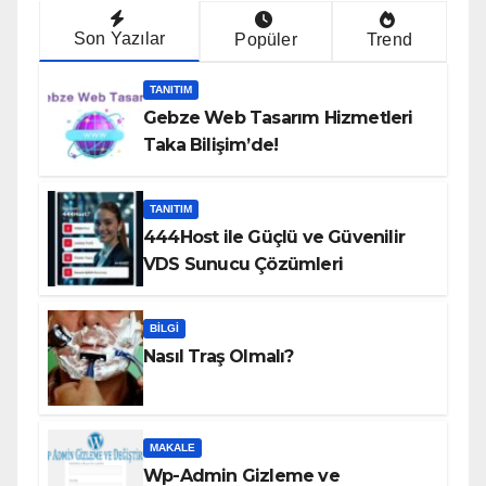
Son Yazılar
Popüler
Trend
TANITIM
Gebze Web Tasarım Hizmetleri
Taka Bilişim’de!
TANITIM
444Host ile Güçlü ve Güvenilir
VDS Sunucu Çözümleri
BILGI
Nasıl Traş Olmalı?
MAKALE
Wp-Admin Gizleme ve