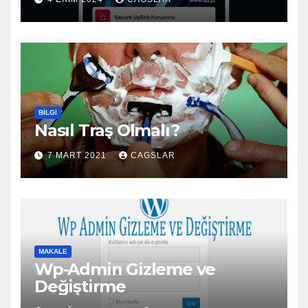
BILGI
Nasıl Traş Olmalı?
7 MART 2021
CAGSLAR
MAKALE
Wp-Admin Gizleme ve
Değiştirme