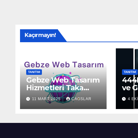
Kaçırmayın!
TANITIM
TANITIM
Gebze Web Tasarım
444H
Hizmetleri Taka
ve G
Bilişim’de!
Sun
11 MART 2025
CAGSLAR
4 EK