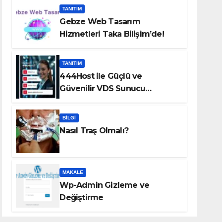
TANITIM
Gebze Web Tasarım
Hizmetleri Taka Bilişim’de!
TANITIM
444Host ile Güçlü ve
Güvenilir VDS Sunucu
Çözümleri
BILGI
Nasıl Traş Olmalı?
MAKALE
Wp-Admin Gizleme ve
Değiştirme