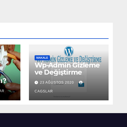
MAKALE
Wp-Admin Gizleme
ve Değiştirme
ı?
23 AĞUSTOS 2020
AR
CAGSLAR