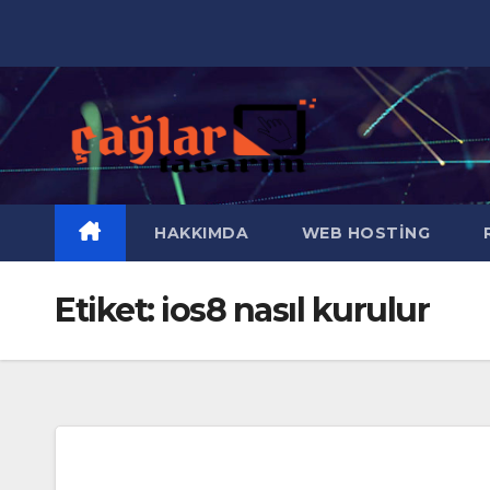
Skip
to
content
HAKKIMDA
WEB HOSTING
R
Etiket:
ios8 nasıl kurulur