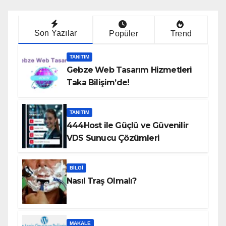
Son Yazılar
Popüler
Trend
TANITIM
Gebze Web Tasarım Hizmetleri
Taka Bilişim’de!
TANITIM
444Host ile Güçlü ve Güvenilir
VDS Sunucu Çözümleri
BILGI
Nasıl Traş Olmalı?
MAKALE