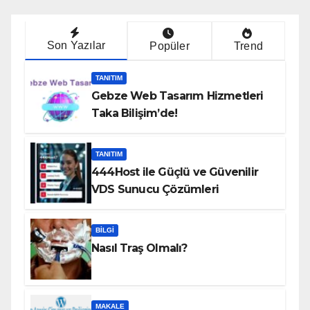
Son Yazılar
Popüler
Trend
TANITIM
Gebze Web Tasarım Hizmetleri
Taka Bilişim’de!
TANITIM
444Host ile Güçlü ve Güvenilir
VDS Sunucu Çözümleri
BILGI
Nasıl Traş Olmalı?
MAKALE