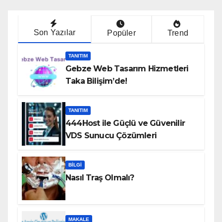
Son Yazılar
Popüler
Trend
TANITIM
Gebze Web Tasarım Hizmetleri
Taka Bilişim’de!
TANITIM
444Host ile Güçlü ve Güvenilir
VDS Sunucu Çözümleri
BILGI
Nasıl Traş Olmalı?
MAKALE