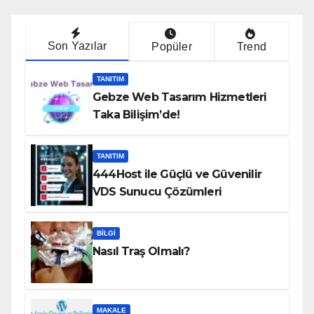
Son Yazılar
Popüler
Trend
TANITIM
Gebze Web Tasarım Hizmetleri
Taka Bilişim’de!
TANITIM
444Host ile Güçlü ve Güvenilir
VDS Sunucu Çözümleri
BILGI
Nasıl Traş Olmalı?
MAKALE