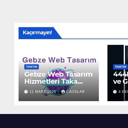
Kaçırmayın!
TANITIM
TANITIM
Gebze Web Tasarım
444H
Hizmetleri Taka
ve G
Bilişim’de!
Sun
11 MART 2025
CAGSLAR
4 EK