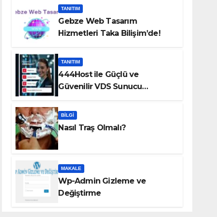
TANITIM
Gebze Web Tasarım
Hizmetleri Taka Bilişim’de!
TANITIM
444Host ile Güçlü ve
Güvenilir VDS Sunucu
Çözümleri
BILGI
Nasıl Traş Olmalı?
MAKALE
Wp-Admin Gizleme ve
Değiştirme