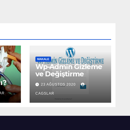
MAKALE
Wp-Admin Gizleme
ve Değiştirme
ı?
23 AĞUSTOS 2020
AR
CAGSLAR