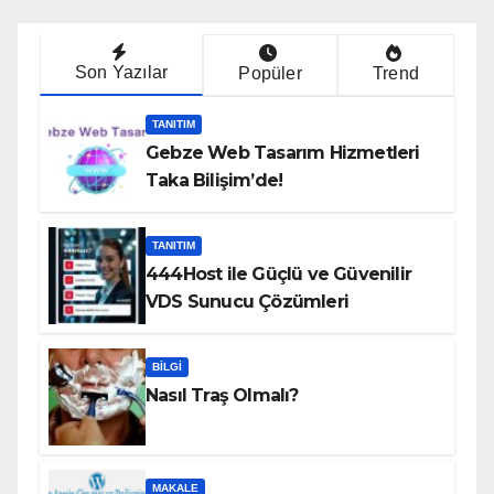
Son Yazılar
Popüler
Trend
TANITIM
Gebze Web Tasarım Hizmetleri
Taka Bilişim’de!
TANITIM
444Host ile Güçlü ve Güvenilir
VDS Sunucu Çözümleri
BILGI
Nasıl Traş Olmalı?
MAKALE