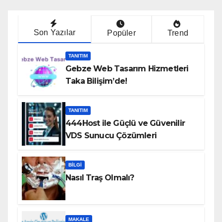
Son Yazılar
Popüler
Trend
TANITIM
Gebze Web Tasarım Hizmetleri
Taka Bilişim’de!
TANITIM
444Host ile Güçlü ve Güvenilir
VDS Sunucu Çözümleri
BILGI
Nasıl Traş Olmalı?
MAKALE