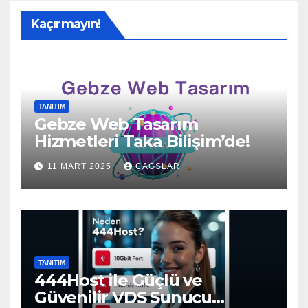
Kaçırmayın!
TANITIM
Gebze Web Tasarım
Hizmetleri Taka Bilişim’de!
11 MART 2025
CAGSLAR
TANITIM
444Host ile Güçlü ve
Güvenilir VDS Sunucu