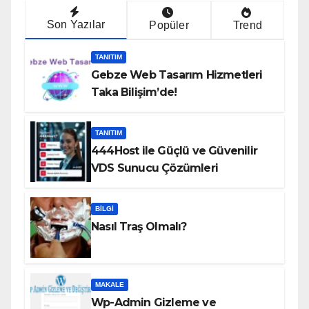
Son Yazılar
Popüler
Trend
TANITIM
Gebze Web Tasarım Hizmetleri
Taka Bilişim’de!
TANITIM
444Host ile Güçlü ve Güvenilir
VDS Sunucu Çözümleri
BILGI
Nasıl Traş Olmalı?
MAKALE
Wp-Admin Gizleme ve