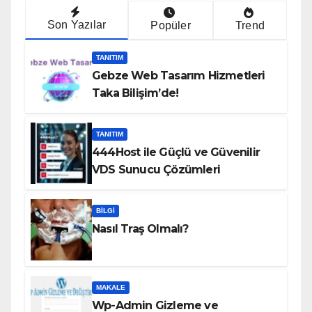
Son Yazılar
Popüler
Trend
TANITIM
Gebze Web Tasarım Hizmetleri
Taka Bilişim’de!
TANITIM
444Host ile Güçlü ve Güvenilir
VDS Sunucu Çözümleri
BILGI
Nasıl Traş Olmalı?
MAKALE
Wp-Admin Gizleme ve