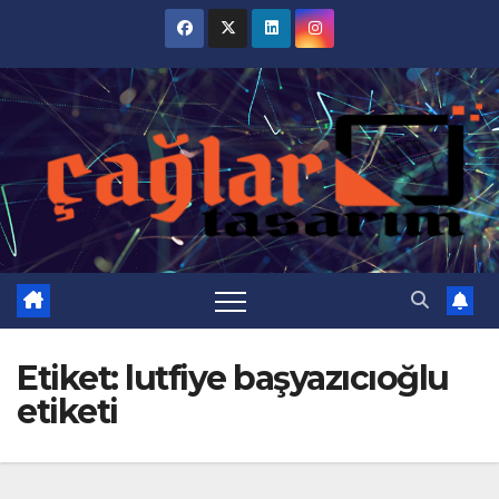
Skip
to
content
Etiket:
lutfiye başyazıcıoğlu
etiketi