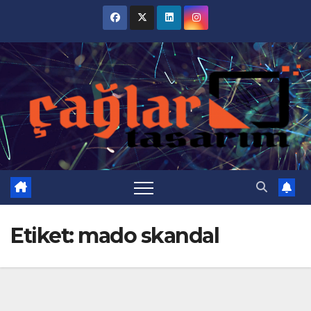
Skip
to
content
Etiket:
mado skandal