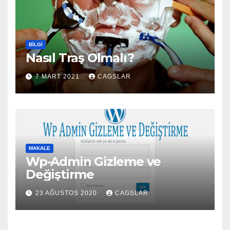
BILGI
Nasıl Traş Olmalı?
7 MART 2021
CAGSLAR
MAKALE
Wp-Admin Gizleme ve
Değiştirme
23 AĞUSTOS 2020
CAGSLAR