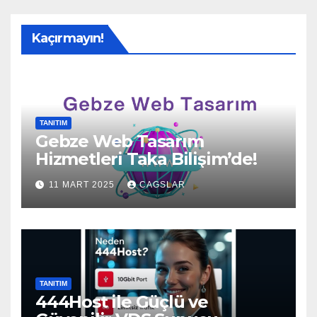
Kaçırmayın!
TANITIM
Gebze Web Tasarım
Hizmetleri Taka Bilişim’de!
11 MART 2025
CAGSLAR
TANITIM
444Host ile Güçlü ve