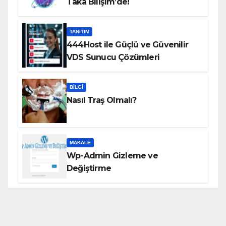
Taka Bilişim’de!
TANITIM
444Host ile Güçlü ve Güvenilir
VDS Sunucu Çözümleri
BILGI
Nasıl Traş Olmalı?
MAKALE
Wp-Admin Gizleme ve
Değiştirme