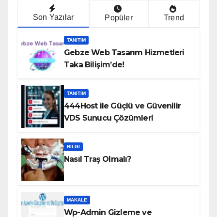
Son Yazılar
Popüler
Trend
TANITIM
Gebze Web Tasarım Hizmetleri
Taka Bilişim’de!
TANITIM
444Host ile Güçlü ve Güvenilir
VDS Sunucu Çözümleri
BILGI
Nasıl Traş Olmalı?
MAKALE
Wp-Admin Gizleme ve