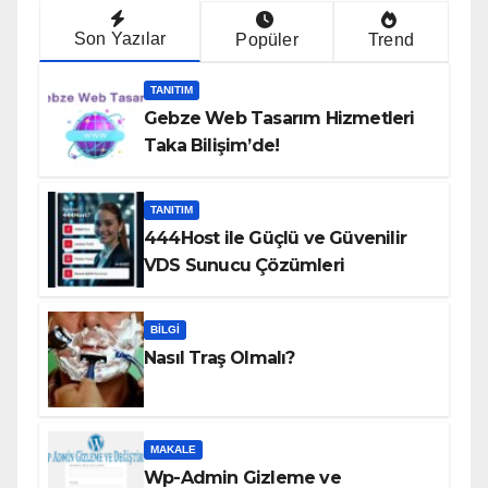
Son Yazılar
Popüler
Trend
TANITIM
Gebze Web Tasarım Hizmetleri
Taka Bilişim’de!
TANITIM
444Host ile Güçlü ve Güvenilir
VDS Sunucu Çözümleri
BILGI
Nasıl Traş Olmalı?
MAKALE
Wp-Admin Gizleme ve