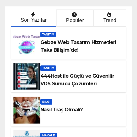
Son Yazılar
Popüler
Trend
TANITIM
Gebze Web Tasarım Hizmetleri
Taka Bilişim’de!
TANITIM
444Host ile Güçlü ve Güvenilir
VDS Sunucu Çözümleri
BILGI
Nasıl Traş Olmalı?
MAKALE