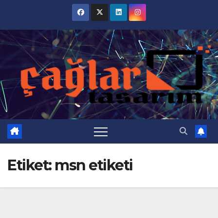
Skip
to
content
Etiket:
msn etiketi