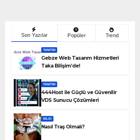
Son Yazılar
Popüler
Trend
TANITIM
Gebze Web Tasarım Hizmetleri
Taka Bilişim’de!
TANITIM
444Host ile Güçlü ve Güvenilir
VDS Sunucu Çözümleri
BILGI
Nasıl Traş Olmalı?