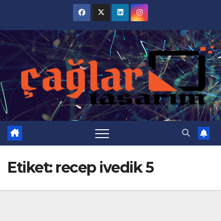
Skip
to
content
Etiket:
recep ivedik 5