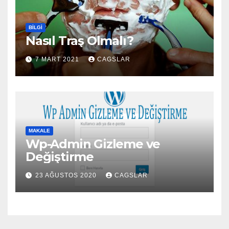
BILGI
Nasıl Traş Olmalı?
7 MART 2021
CAGSLAR
MAKALE
Wp-Admin Gizleme ve
Değiştirme
23 AĞUSTOS 2020
CAGSLAR